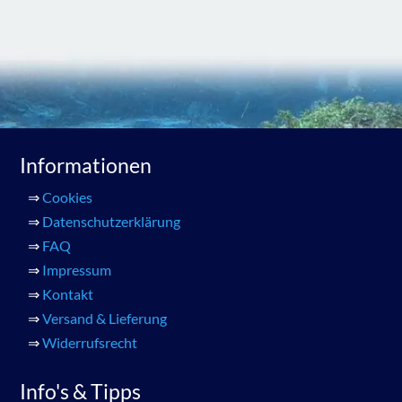
Informationen
⇒
Cookies
⇒
Datenschutzerklärung
⇒
FAQ
⇒
Impressum
⇒
Kontakt
⇒
Versand & Lieferung
⇒
Widerrufsrecht
Info's & Tipps