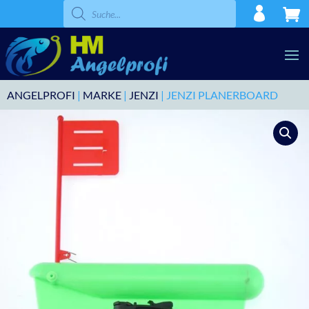
Products
search
ANGELPROFI
|
MARKE
|
JENZI
| JENZI PLANERBOARD