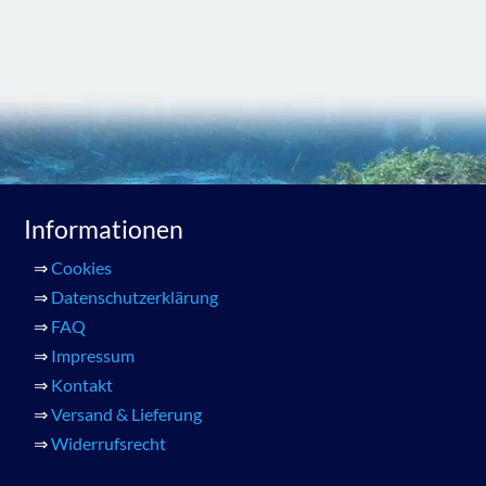
Informationen
⇒
Cookies
⇒
Datenschutzerklärung
⇒
FAQ
⇒
Impressum
⇒
Kontakt
⇒
Versand & Lieferung
⇒
Widerrufsrecht