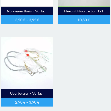
Norwegen Basis – Vorfach
Flexonit Fluorcarbon 121
3,50
€
–
3,95
€
10,80
€
Überbeisser – Vorfach
2,90
€
–
3,90
€