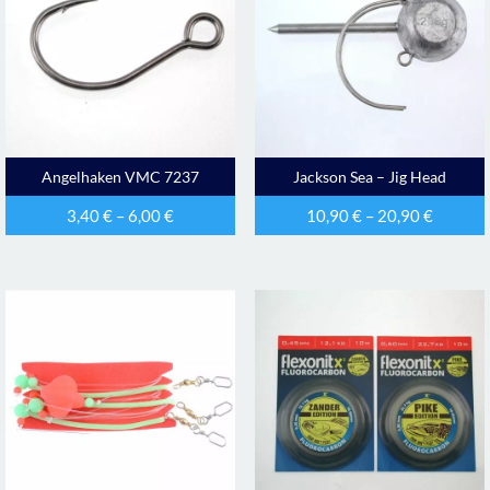
Angelhaken VMC 7237
Jackson Sea – Jig Head
3,40
€
–
6,00
€
10,90
€
–
20,90
€