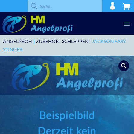
Products
search
ANGELPROFI
|
ZUBEHÖR
|
SCHLEPPEN
| JACKSON EASY
STINGER