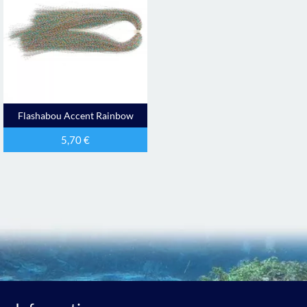
Flashabou Accent Rainbow
5,70
€