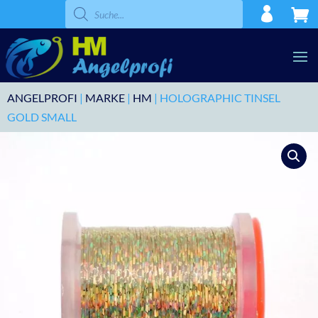
Products
search
ANGELPROFI
|
MARKE
|
HM
| HOLOGRAPHIC TINSEL
GOLD SMALL