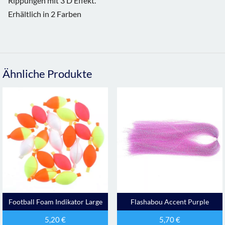
Rippungen mit 3 D Effekt.
Erhältlich in 2 Farben
Ähnliche Produkte
Football Foam Indikator Large
Flashabou Accent Purple
5,20
€
5,70
€