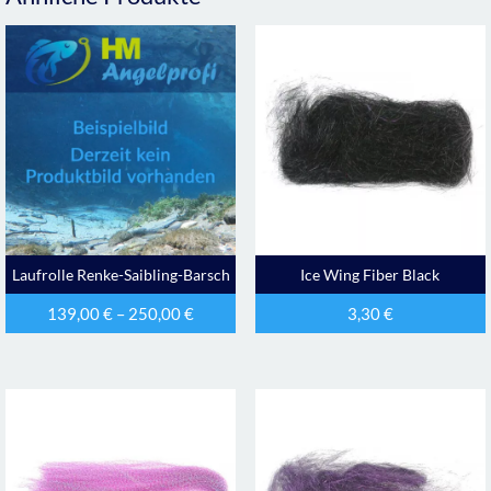
Laufrolle Renke-Saibling-Barsch
Ice Wing Fiber Black
139,00
€
–
250,00
€
3,30
€