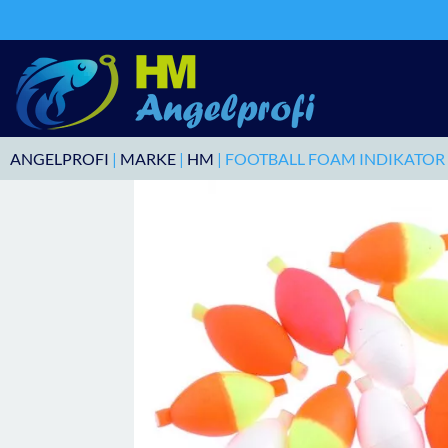
ANGELPROFI
|
MARKE
|
HM
| FOOTBALL FOAM INDIKATO