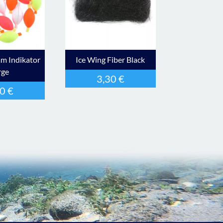
am Indikator
Ice Wing Fiber Black
rge
3,30
€
20
€