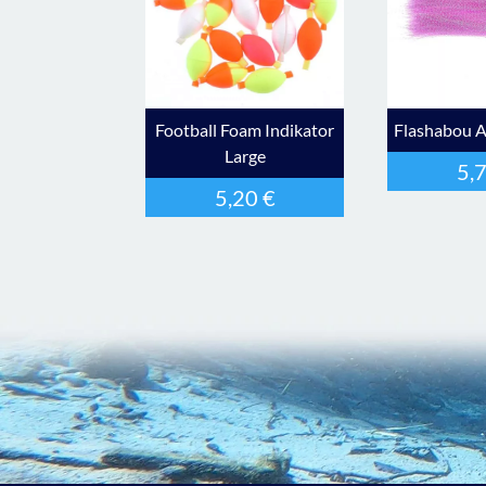
Football Foam Indikator
Flashabou A
Large
5,
5,20
€