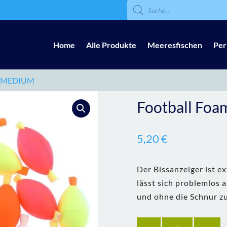
Products
search
Home
Alle Produkte
Meeresfischen
Per
R MEDIUM
Football Foa
5,20
€
Der Bissanzeiger ist ex
lässt sich problemlos 
und ohne die Schnur z
Anzahl