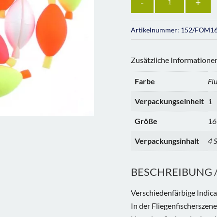
Artikelnummer:
152/FOM1
Zusätzliche Informatione
Farbe
Fl
Verpackungseinheit
1
Größe
16
Verpackungsinhalt
4 
BESCHREIBUNG / 
Verschiedenfärbige Indic
In der Fliegenfischerszene 