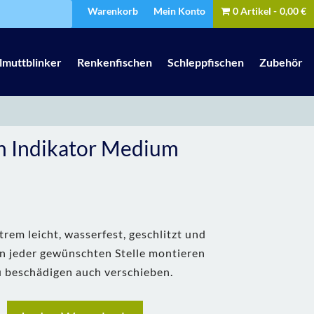
Warenkorb
Mein Konto
0 Artikel
0,00 €
lmuttblinker
Renkenfischen
Schleppfischen
Zubehör
m Indikator Medium
trem leicht, wasserfest, geschlitzt und
an jeder gewünschten Stelle montieren
u beschädigen auch verschieben.