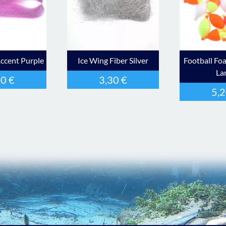
ccent Purple
Ice Wing Fiber Silver
Football Fo
La
70
€
3,30
€
5,