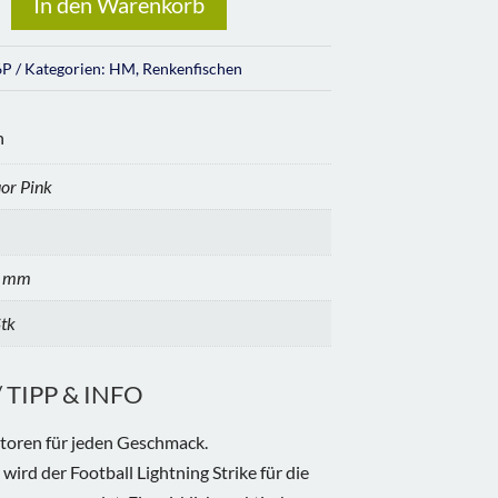
In den Warenkorb
6P
Kategorien:
HM
,
Renkenfischen
n
uor Pink
 mm
Stk
TIPP & INFO
atoren für jeden Geschmack.
wird der Football Lightning Strike für die