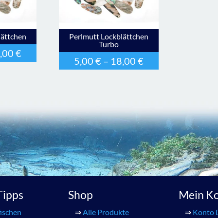
lättchen
Perlmutt Lockblättchen
Turbo
,00
€
5,00
€
–
18,00
€
 Tipps
Shop
Mein K
ischen
⇒
Alle Produkte
⇒
Konto 