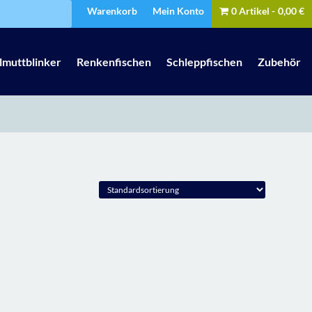
Warenkorb
Mein Konto
0 Artikel
0,00 €
lmuttblinker
Renkenfischen
Schleppfischen
Zubehör