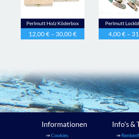
Perlmutt Holz Köderbox
Perlmutt Lockb
12,00
€
–
30,00
€
4,00
€
–
31
Informationen
Info's &
⇒
Cookies
⇒
Renkenf